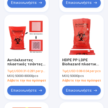
Επικοινωνήστε
Επικοινωνήστε
Αυτόκλειστες
HDPE PP LDPE
πλαστικές τσάντες
Biohazard πλαστικές
Biohazard
τσάντες για τα
Τιμή:
USD0.31-0.281 per pcs
Τιμή:
USD 0.08-0.04 per pcs
ιατρικά απόβλητα
MOQ:
50000-80000pcs
MOQ:
50000pcs
νοσοκομείων
Λάβετε την πιο πρόσφατη τιμή
Λάβετε την πιο πρόσφατη τι
Επικοινωνήστε
Επικοινωνήστε