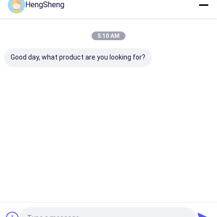
HengSheng
Οι Κατηγορίες Μας
5:10 AM
Good day, what product are you looking for?
Πολυ πλαστική
biohazard
ιατρικές τσά
τσάντα
πλαστικές τσάντες
αποβλήτων
Αρχική
Περίπου
επαφή
Desktop
Σελίδα
εμείς
Site
Sitemap
Πολιτική μυστικότητας
Ποιότητα
Πολυ πλαστική τσάντα
Κίνα εργοστάσιο.Copyright ©
2026 Dongguan Hengsheng Polybag Co., Ltd.. All Rights Reserved.