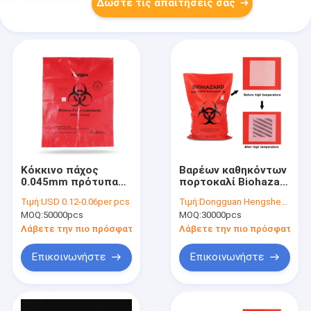
Δώστε τις απαιτήσεις σας
Κόκκινο πάχος
Βαρέων καθηκόντων
0.045mm πρότυπα
πορτοκαλί Biohazard
τσαντών ASTM
σκάφος της γραμμής
Τιμή:
USD 0.12-0.06per pcs
Τιμή:
Dongguan Hengsheng Polybag
απορριμάτων
δοχείων
MOQ:
50000pcs
MOQ:
30000pcs
0.07mm Biohazard
απορριμμάτων
πλαστικών τσαντών
Λάβετε την πιο πρόσφατη τιμή
Λάβετε την πιο πρόσφατη τι
ιατρικό
Επικοινωνήστε
Επικοινωνήστε