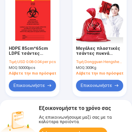
HDPE 85cm*65cm
Μεγάλες πλαστικές
LDPE τσάντες
τσάντες πυκνά
Drawstring Deisgn
0.02mm 0.1mm
Τιμή:
USD 0.08-0.04 per pcs
Τιμή:
Dongguan Hengsheng Polybag
Biohazard χυτρών
Biohazard για τα
MOQ:
50000pcs
MOQ:
300Kg
πιέσεως
απόβλητα
νοσοκομείων
Λάβετε την πιο πρόσφατη τιμή
Λάβετε την πιο πρόσφατη τι
Επικοινωνήστε
Επικοινωνήστε
Εξοικονομήστε το χρόνο σας
Ας επικοινωνήσουμε μαζί σας με τα
καλύτερα προϊόντα.