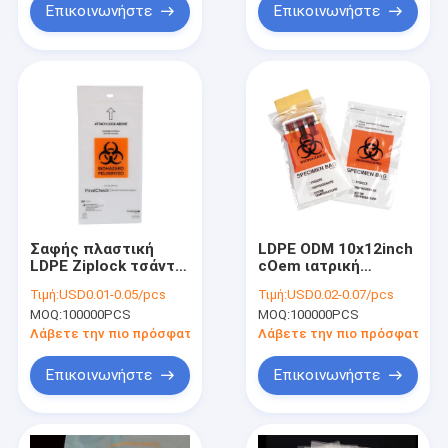
Επικοινωνήστε
Επικοινωνήστε
Σαφής πλαστική
LDPE ODM 10x12inch
LDPE Ziplock τσάντα
cOem ιατρική
ιατρικό Biohazard
συσκευασία
Τιμή:
USD0.01-0.05/pcs
Τιμή:
USD0.02-0.07/pcs
μεταφορών
Biohazard τσαντών
MOQ:
100000PCS
MOQ:
100000PCS
δειγμάτων
δειγμάτων
Λάβετε την πιο πρόσφατη τιμή
Λάβετε την πιο πρόσφατη τι
Επικοινωνήστε
Επικοινωνήστε