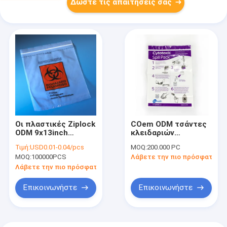
Δώστε τις απαιτήσεις σας
Οι πλαστικές Ziplock
COem ODM τσάντες
ODM 9x13inch
κλειδαριών
Biohazard cOem PE
φερμουάρ που
Τιμή:
USD0.01-0.04/pcs
MOQ:
200.000 PC
τσάντες συγκολλούν
χρησιμοποιούνται
MOQ:
100000PCS
Λάβετε την πιο πρόσφατη τι
με θερμότητα
βαρέων καθηκόντων
στο εργαστήριο
Λάβετε την πιο πρόσφατη τιμή
νοσοκομείων
Επικοινωνήστε
Επικοινωνήστε