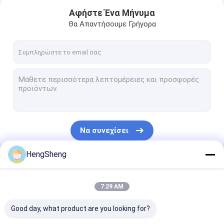
Αφήστε Ένα Μήνυμα
Θα Απαντήσουμε Γρήγορα
Να συνεχίσει
HengSheng
Σπίτι
Οι Κατηγορίες Μας
7:29 AM
Προϊόντα
Good day, what product are you looking for?
Περίπου εμείς