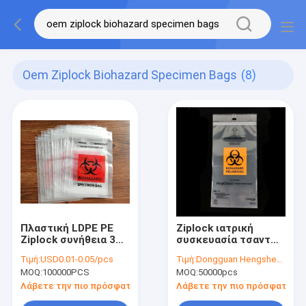
Oem Ziplock Biohazard Specimen Bags
(8)
Πλαστική LDPE PE
Ziplock ιατρική
Ziplock συνήθεια 3
συσκευασία τσαντών
τσαντών δειγμάτων
δειγμάτων Biohazard
Τιμή:
USD0.01-0.05/pcs
Τιμή:
Dongguan Hengsheng Polybag
Biohazard 4
παθολογίας
MOQ:
100000PCS
MOQ:
50000pcs
στρώματα
εργαστηρίων
σφράγισης
Λάβετε την πιο πρόσφατη τιμή
Λάβετε την πιο πρόσφατη τι