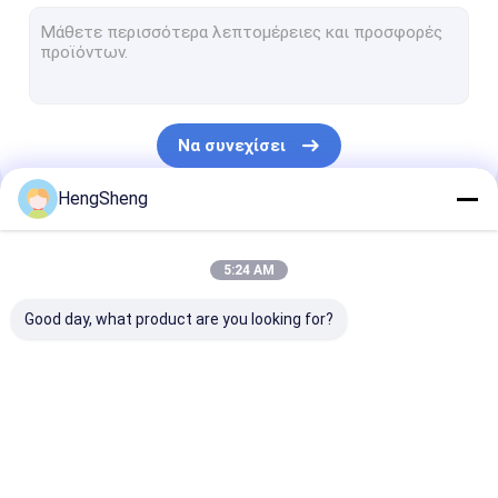
Προ ανοιγμένες τσάντες
Τσάντες συσκευασίας ψωμιού
Βιοδιασπάσιμη τσάντα επίστεγων σκυλιών
Να συνεχίσει
Πλαστικές τσάντες δώρων συνήθειας
HengSheng
Αυτοκόλλητη πλαστική τσάντα
Οι Κατηγορίες Μας
Ziplock πλαστικές τσάντες
5:24 AM
Πλαστικές τσάντες εφημερίδων
Good day, what product are you looking for?
Πλαστική τσάντα αγγελιαφόρων
Τσάντα μεταφορών δειγμάτων
Πολυ πλαστική
biohazard
ιατρικές τσά
Ανακυκλώσιμες τσάντες απορριμάτων
τσάντα
πλαστικές τσάντες
αποβλήτων