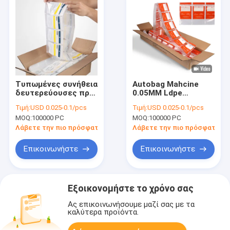
Τυπωμένες συνήθεια
Autobag Mahcine
δευτερεύουσες προ-
0.05MM Ldpe
ανοιγμένες σακούλα
Sidepouch με Ziplock
Τιμή:
USD 0.025-0.1/pcs
Τιμή:
USD 0.025-0.1/pcs
τσάντες Fanfoled με
MOQ:
100000 PC
MOQ:
100000 PC
Ziplock
Λάβετε την πιο πρόσφατη τιμή
Λάβετε την πιο πρόσφατη τι
Επικοινωνήστε
Επικοινωνήστε
Εξοικονομήστε το χρόνο σας
Ας επικοινωνήσουμε μαζί σας με τα
καλύτερα προϊόντα.