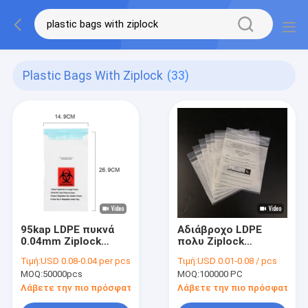
Plastic Bags With Ziplock
(33)
95kap LDPE πυκνά
Αδιάβροχο LDPE
0.04mm Ziplock
πολυ Ziplock
Biohazard
ιατρικής πλαστικών
Τιμή:
USD 0.08-0.04 per pcs
Τιμή:
USD 0.01-0.08 / pcs
πλαστικών τσαντών
τσαντών για τη
MOQ:
50000pcs
MOQ:
100000 PC
χυτρών πιέσεως
διανομή χαπιών
Λάβετε την πιο πρόσφατη τιμή
Λάβετε την πιο πρόσφατη τι