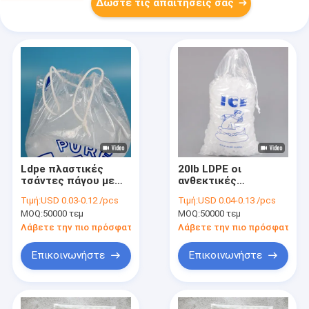
Δώστε τις απαιτήσεις σας
Ldpe πλαστικές
20lb LDPE οι
τσάντες πάγου με
ανθεκτικές
Drawstring, τσάντες
πλαστικές τσάντες
Τιμή:
USD 0.03-0.12 /pcs
Τιμή:
USD 0.04-0.13 /pcs
κύβων πάγου 1 κλ
φραγμών πάγου
MOQ:
50000 τεμ
MOQ:
50000 τεμ
ικανότητας βάρους
συγκολλούν με
θερμότητα με την
Λάβετε την πιο πρόσφατη τιμή
Λάβετε την πιο πρόσφατη τι
περάτωση
Drawstring
Επικοινωνήστε
Επικοινωνήστε