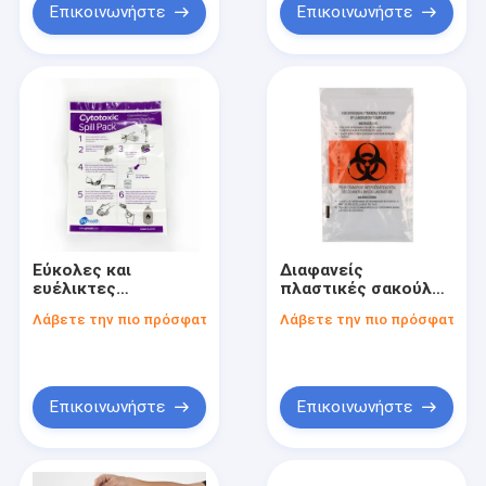
Επικοινωνήστε
Επικοινωνήστε
Εύκολες και
Διαφανείς
ευέλικτες
πλαστικές σακούλες
πλαστικές σακούλες
Ziplock με επιλογές
Λάβετε την πιο πρόσφατη τιμή
Λάβετε την πιο πρόσφατη τι
Ziplock για όλες τις
εκτύπωσης Zip
ανάγκες
Closure
συσκευασίας
Επικοινωνήστε
Επικοινωνήστε