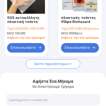
Γύρος εργοστασίων
Ποιοτικός έλεγχος
SGS αυτοκόλλητη
πλαστικές τσάντες
πλαστική τσάντα
95kpa Biohazard
μας ελάτε σε επαφή με
Τιμή:
USD0.055~USD 0.095
Τιμή:
USD 0.08-0.04 per pcs
MOQ:
100.000
MOQ:
50000pcs
Ειδήσεις
Λάβετε την πιο πρόσφατη τιμή
Λάβετε την πιο πρόσφατη τι
Ζητήστε ένα απόσπασμα
Επικοινωνήστε
Επικοινωνήστε
Δείτε περισσότερων
Πολυ πλαστική τσάντα
biohazard πλαστικές τσάντες
Αφήστε Ένα Μήνυμα
Θα Απαντήσουμε Γρήγορα
ιατρικές τσάντες αποβλήτων
Επαναχρησιμοποιήσιμες τσάντες πάγου