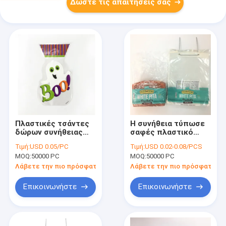
Δώστε τις απαιτήσεις σας
Πλαστικές τσάντες
Η συνήθεια τύπωσε
δώρων συνήθειας
σαφές πλαστικό
ODM cOem για τις
LDPE τσαντών
Τιμή:
USD 0.05/PC
Τιμή:
USD 0.02-0.08/PCS
διακοπές γενεθλίων
συσκευασίας ψωμιού
MOQ:
50000 PC
MOQ:
50000 PC
δεξίωσης γάμου
πυκνά 0.05mm
Λάβετε την πιο πρόσφατη τιμή
Λάβετε την πιο πρόσφατη τι
Επικοινωνήστε
Επικοινωνήστε