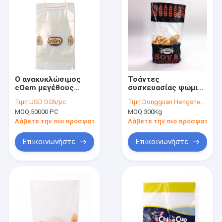
Ο ανακυκλώσιμος
Τσάντες
cOem μεγέθους
συσκευασίας ψωμιού
συνήθειας οι
BOPP
Τιμή:
USD 0.05/pc
Τιμή:
Dongguan Hengsheng Polybag
τσάντες ψωμιού με
MOQ:
50000 PC
MOQ:
300Kg
κατώτατο Gusset
Λάβετε την πιο πρόσφατη τιμή
Λάβετε την πιο πρόσφατη τι
Επικοινωνήστε
Επικοινωνήστε
Σπίτι
Προϊόντα
Περίπου εμείς