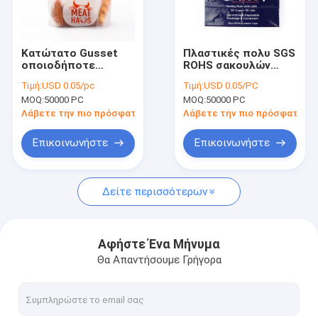
Γύρος εργοστασίων
Ποιοτικός έλεγχος
Κατώτατο Gusset
Πλαστικές πολυ SGS
οποιοδήποτε
ROHS σακουλών
μας ελάτε σε επαφή με
αρτοποιείο
τσάντες
Τιμή:
USD 0.05/pc
Τιμή:
USD 0.05/PC
συνήθειας χρώματος
συσκευασίας ψωμιού
MOQ:
50000 PC
MOQ:
50000 PC
CMYK τοποθετεί σε
με το παράθυρο
Ειδήσεις
σάκκο για το σπιτικό
Λάβετε την πιο πρόσφατη τιμή
Λάβετε την πιο πρόσφατη τι
ψωμί
Ζητήστε ένα απόσπασμα
Επικοινωνήστε
Επικοινωνήστε
Δείτε περισσότερων
Πολυ πλαστική τσάντα
biohazard πλαστικές τσάντες
Αφήστε Ένα Μήνυμα
Θα Απαντήσουμε Γρήγορα
ιατρικές τσάντες αποβλήτων
Επαναχρησιμοποιήσιμες τσάντες πάγου