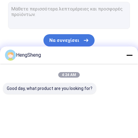
Προ ανοιγμένες τσάντες
Τσάντες συσκευασίας ψωμιού
Βιοδιασπάσιμη τσάντα επίστεγων σκυλιών
Να συνεχίσει
Πλαστικές τσάντες δώρων συνήθειας
HengSheng
Αυτοκόλλητη πλαστική τσάντα
Οι Κατηγορίες Μας
Ziplock πλαστικές τσάντες
4:24 AM
Πλαστικές τσάντες εφημερίδων
Good day, what product are you looking for?
Πλαστική τσάντα αγγελιαφόρων
Τσάντα μεταφορών δειγμάτων
Πολυ πλαστική
biohazard
ιατρικές τσά
Ανακυκλώσιμες τσάντες απορριμάτων
τσάντα
πλαστικές τσάντες
αποβλήτων