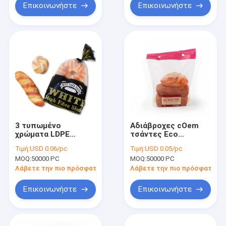
Επικοινωνήστε
Επικοινωνήστε
3 τυπωμένο
Αδιάβροχες cOem
χρώματα LDPE
τσάντες Eco
πλαστικό
συσκευασίας ψωμιού
Τιμή:
USD 0.06/pc
Τιμή:
USD 0.05/pc
προσαρμοσμένο
ODM πλαστικές
MOQ:
50000 PC
MOQ:
50000 PC
τσάντες μέγεθος
φιλικό
συσκευασίας ψωμιού
Λάβετε την πιο πρόσφατη τιμή
Λάβετε την πιο πρόσφατη τι
Επικοινωνήστε
Επικοινωνήστε