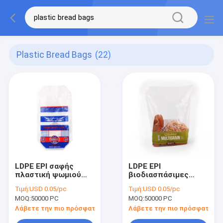
Plastic Bread Bags
(22)
LDPE EPI σαφής
LDPE EPI
πλαστική ψωμιού
βιοδιασπάσιμες
τσαντών συσκευασία
τσάντες
Τιμή:
USD 0.05/pc
Τιμή:
USD 0.05/pc
αποθήκευσης Eco
συσκευασίας ψωμιού
MOQ:
50000 PC
MOQ:
50000 PC
φιλική
με το λογότυπο
συνήθειας
Λάβετε την πιο πρόσφατη τιμή
Λάβετε την πιο πρόσφατη τι