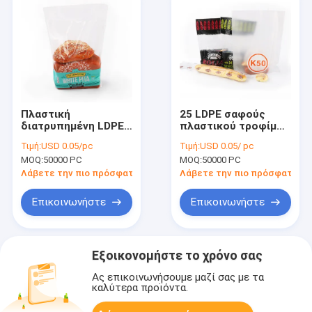
Πλαστική
25 LDPE σαφούς
διατρυπημένη LDPE
πλαστικού τροφίμων
συσκευασία
μικρά ψωμιού
Τιμή:
USD 0.05/pc
Τιμή:
USD 0.05/ pc
τροφίμων τσαντών
τσαντών ψάθινου με
MOQ:
50000 PC
MOQ:
50000 PC
ψωμιού με το
το δεσμό
λογότυπο
Λάβετε την πιο πρόσφατη τιμή
Λάβετε την πιο πρόσφατη τι
Επικοινωνήστε
Επικοινωνήστε
Εξοικονομήστε το χρόνο σας
Ας επικοινωνήσουμε μαζί σας με τα
καλύτερα προϊόντα.