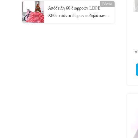
Βίντεο
Απόδειξη 60 διαρροών LDPE "
X80» τσάντα δώρων ποδηλάτων
Χριστουγέννων
π