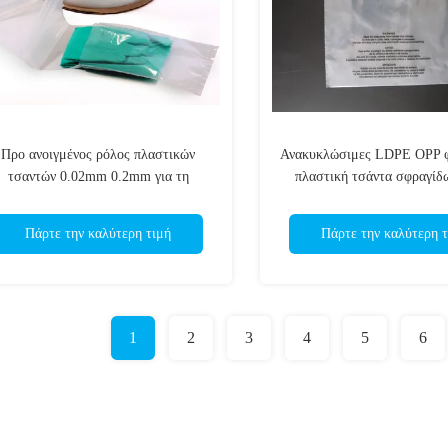
Προ ανοιγμένος ρόλος πλαστικών
Ανακυκλώσιμες LDPE OPP φ
τσαντών 0.02mm 0.2mm για τη
πλαστική τσάντα σφραγίδ
συσκευασία μερών αυτοκινήτου
συγκολλητική εκτύπωση σ
CMYK
Πάρτε την καλύτερη τιμή
Πάρτε την καλύτερη τ
1
2
3
4
5
6