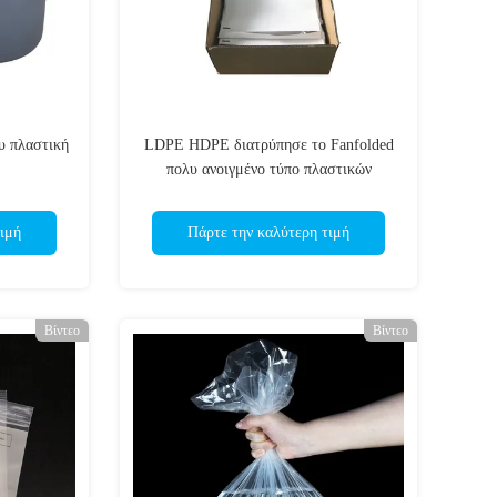
υ πλαστική
LDPE HDPE διατρύπησε το Fanfolded
πολυ ανοιγμένο τύπο πλαστικών
τσαντών προ
ιμή
Πάρτε την καλύτερη τιμή
Βίντεο
Βίντεο