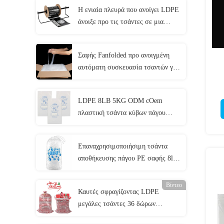
Η ενιαία πλευρά που ανοίγει LDPE
άνοιξε προ τις τσάντες σε μια
αυτόματη συσκευασία ρόλων
Σαφής Fanfolded προ ανοιγμένη
αυτόματη συσκευασία τσαντών για
τα ενδύματα πετσετών
LDPE 8LB 5KG ODM cOem
πλαστική τσάντα κύβων πάγου
επαναχρησιμοποιήσιμη με
Drawstring
Επαναχρησιμοποιήσιμη τσάντα
αποθήκευσης πάγου PE σαφής 8lb
10lb 20lb με Drawstring
Βίντεο
Καυτές σφραγίζοντας LDPE
μεγάλες τσάντες 36 δώρων
Χριστουγέννων " X56»