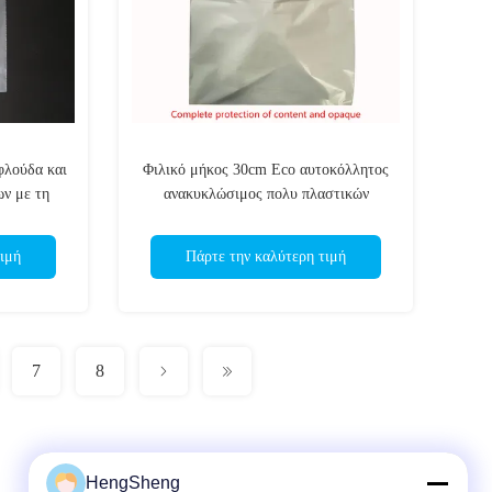
λούδα και
Φιλικό μήκος 30cm Eco αυτοκόλλητος
ων με τη
ανακυκλώσιμος πολυ πλαστικών
φραγίδων
τσαντών
ιμή
Πάρτε την καλύτερη τιμή
7
8
HengSheng