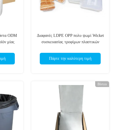
σάντα ODM
Διαφανές LDPE OPP πολυ ψωμί Wicket
ϊόν μίας
συσκευασίας τροφίμων πλαστικών
τσαντών
ιμή
Πάρτε την καλύτερη τιμή
Βίντεο