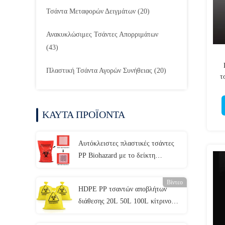
Τσάντα Μεταφορών Δειγμάτων
(20)
Ανακυκλώσιμες Τσάντες Απορριμάτων
(43)
Πλαστική Τσάντα Αγορών Συνήθειας
(20)
τ
ΚΑΥΤΑ ΠΡΟΪΟΝΤΑ
Αυτόκλειστες πλαστικές τσάντες
PP Biohazard με το δείκτη
θερμοκρασίας
Βίντεο
HDPE PP τσαντών αποβλήτων
διάθεσης 20L 50L 100L κίτρινο
ιατρικό LDPE