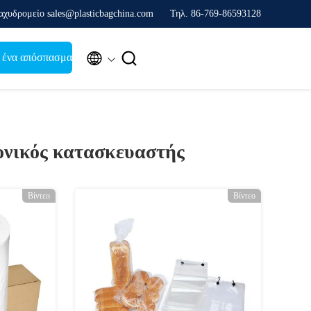
αχυδρομείο sales@plasticbagchina.com
Τηλ. 86-769-86593128


 ένα απόσπασμα
νικός κατασκευαστής
Βίντεο
Βίντεο