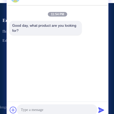
11:54 PM
Εκδηλώσεις
Ζητήστε ένα
Good day, what product are you looking 
for?
Περιπτώσεις
απόσπασμα
Τηλ. 86-769-86593128
Ειδήσεις
Φαξ 86-769-86593138



gsheng Polybag Co., Ltd. . Διατηρούνται όλα τα πνευματικά