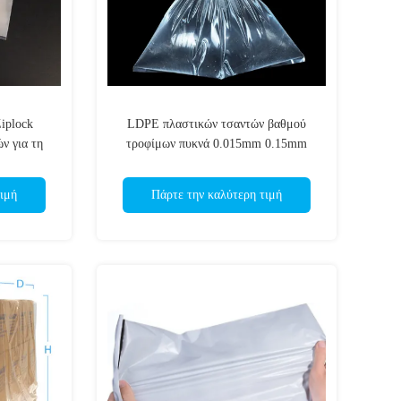
iplock
LDPE πλαστικών τσαντών βαθμού
ν για τη
τροφίμων πυκνά 0.015mm 0.15mm
πολυ επίπεδο HDPE
ιμή
Πάρτε την καλύτερη τιμή