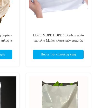
ή βαρέων
LDPE MDPE HDPE 18X24cm πολυ
 κάλυψης
ναυτιλία Mailer πλαστικών τσαντών
ς γραμμής
αγγελιαφόρων
ιμή
Πάρτε την καλύτερη τιμή