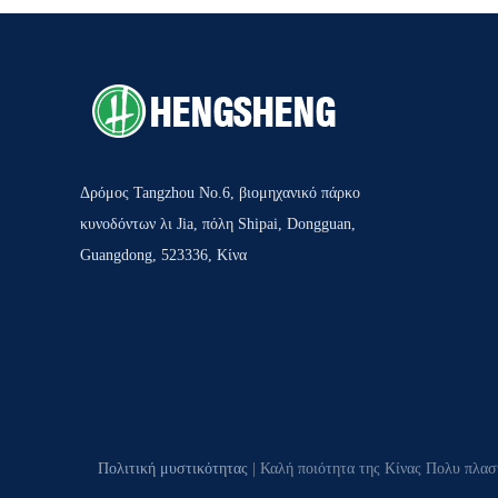
Δρόμος Tangzhou No.6, βιομηχανικό πάρκο
κυνοδόντων λι Jia, πόλη Shipai, Dongguan,
Guangdong, 523336, Κίνα
Πολιτική μυστικότητας
| Καλή ποιότητα της Κίνας Πολυ πλασ