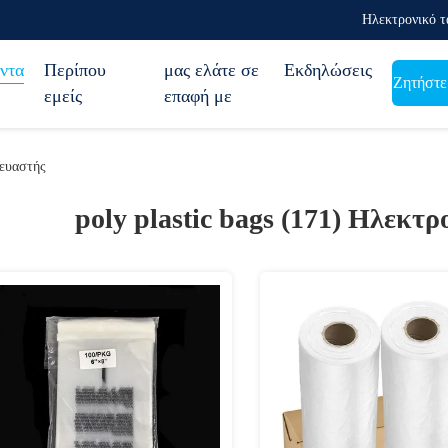
Ηλεκτρονικό τ
ντα
Περίπου
μας ελάτε σε
Εκδηλώσεις
Ζητήστε
εμείς
επαφή με
κευαστής
poly plastic bags (171)
Ηλεκτρο