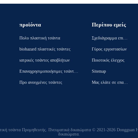
προϊόντα
Περίπου εμείς
Πολυ πλαστική τσάντα
Σχεδιάγραμμα επιχεί
ρησης
biohazard πλαστικές τσάντες
Γύρος εργοστασίων
ιατρικές τσάντες αποβλήτων
Ποιοτικός έλεγχος
Επαναχρησιμοποιήσιμες τσάντες
Sitemap
πάγου
Προ ανοιγμένες τσάντες
Μας ελάτε σε επαφή
με
τική τσάντα Προμηθευτής. Πνευματικά δικαιώματα © 2021-2026 Dongguan Hen
δικαιώματα.