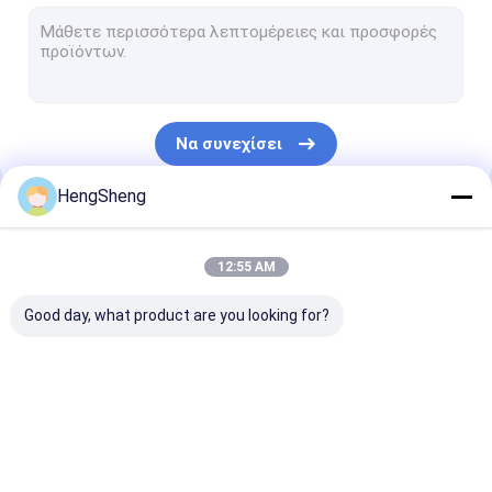
Προ ανοιγμένες τσάντες
Τσάντες συσκευασίας ψωμιού
Βιοδιασπάσιμη τσάντα επίστεγων σκυλιών
Να συνεχίσει
Πλαστικές τσάντες δώρων συνήθειας
HengSheng
Αυτοκόλλητη πλαστική τσάντα
Οι Κατηγορίες Μας
Ziplock πλαστικές τσάντες
12:55 AM
Πλαστικές τσάντες εφημερίδων
Good day, what product are you looking for?
Πλαστική τσάντα αγγελιαφόρων
Τσάντα μεταφορών δειγμάτων
Πολυ πλαστική
biohazard
ιατρικές τσά
Ανακυκλώσιμες τσάντες απορριμάτων
τσάντα
πλαστικές τσάντες
αποβλήτων