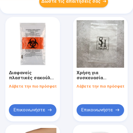
Δώστε τις απαιτήσεις σας
Διαφανείς
Χρήση για
πλαστικές σακούλες
συσκευασία
Ziplock με επιλογές
πλαστικών
Λάβετε την πιο πρόσφατη τιμή
Λάβετε την πιο πρόσφατη τι
εκτύπωσης Zip
σακουλών Ziplock
Closure
Βιομηχανικό ύφασμα
Πάχος 2 Mil
Επικοινωνήστε
Επικοινωνήστε