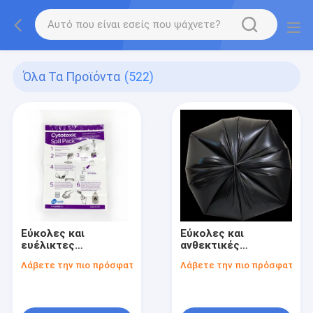
Όλα Τα Προϊόντα
(522)
Εύκολες και
Εύκολες και
ευέλικτες
ανθεκτικές
πλαστικές σακούλες
σακούλες
Λάβετε την πιο πρόσφατη τιμή
Λάβετε την πιο πρόσφατη τι
Ziplock για όλες τις
σκουπιδιών από
ανάγκες
κόκκινη ταινία LDPE
συσκευασίας
για όλες τις ανάγκες
απορριμμάτων