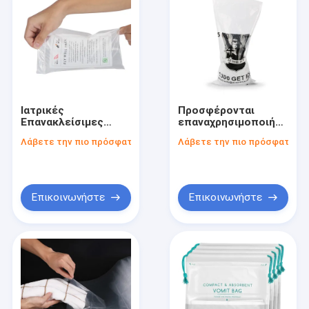
Ιατρικές
Προσφέρονται
Επανακλείσιμες
επαναχρησιμοποιήσιμες
Τσέπες 100 πακέτα
τσάντες πάγου PE
Λάβετε την πιο πρόσφατη τιμή
Λάβετε την πιο πρόσφατη τι
για την ευκολία σας
για εκτύπωση με
βαφή για δείγματα
παγωτού κύβους
Επικοινωνήστε
Επικοινωνήστε
Σπίτι
Προϊόντα
Περίπου εμείς