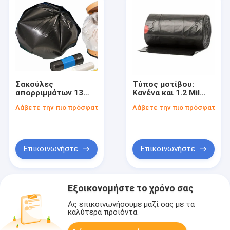
Σακούλες
Τύπος μοτίβου:
απορριμμάτων 13
Κανένα και 1.2 Mil
γαλονιών
Πάχος
Λάβετε την πιο πρόσφατη τιμή
Λάβετε την πιο πρόσφατη τι
ανακυκλώσιμες,
Ανακυκλώσιμες
ιδανικές για
Σακούλες
εκπαίδευση στην
Απορριμμάτων για
τουαλέτα και φιλική
τις Απαιτήσεις σας
προς το περιβάλλον
Επικοινωνήστε
Επικοινωνήστε
απόρριψη
Εξοικονομήστε το χρόνο σας
Ας επικοινωνήσουμε μαζί σας με τα
καλύτερα προϊόντα.