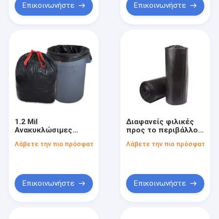
Επικοινωνήστε
Επικοινωνήστε
1.2 Mil
Διαφανείς φιλικές
Ανακυκλώσιμες
προς το περιβάλλον
Σακούλες
σακούλες
Λάβετε την πιο πρόσφατη τιμή
Λάβετε την πιο πρόσφατη τι
Απορριμμάτων για
απορριμμάτων με
Οικολογική και
ποσότητα 100
Ανθεκτική
τεμαχίων
Διαχείριση
Απορριμμάτων
Επικοινωνήστε
Επικοινωνήστε