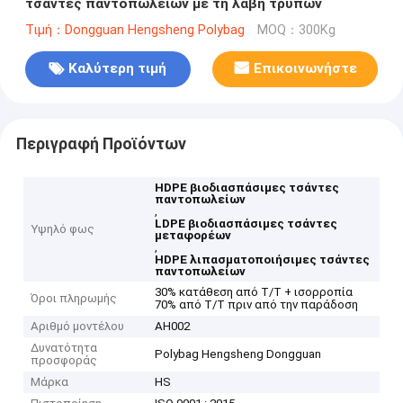
τσάντες παντοπωλείων με τη λαβή τρυπών
Τιμή：Dongguan Hengsheng Polybag
MOQ：300Kg
Καλύτερη τιμή
Επικοινωνήστε
Περιγραφή Προϊόντων
HDPE βιοδιασπάσιμες τσάντες
παντοπωλείων
,
LDPE βιοδιασπάσιμες τσάντες
Υψηλό φως
μεταφορέων
,
HDPE λιπασματοποιήσιμες τσάντες
παντοπωλείων
30% κατάθεση από T/T + ισορροπία
Όροι πληρωμής
70% από T/T πριν από την παράδοση
Αριθμό μοντέλου
AH002
Δυνατότητα
Polybag Hengsheng Dongguan
προσφοράς
Μάρκα
HS