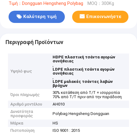
Τιμή：Dongguan Hengsheng Polybag
MOQ：300Kg
Καλύτερη τιμή
Επικοινωνήστε
Περιγραφή Προϊόντων
HDPE πλαστική τσάντα αγορών
συνήθειας
,
LDPE πλαστική τσάντα αγορών
Υψηλό φως
συνήθειας
,
LDPE μαλακές τσάντες λαβών
βρόχων
30% κατάθεση από T/T + ισορροπία
Όροι πληρωμής
70% από T/T πριν από την παράδοση
Αριθμό μοντέλου
AH010
Δυνατότητα
Polybag Hengsheng Dongguan
προσφοράς
Μάρκα
HS
Πιστοποίηση
ISO 9001 : 2015