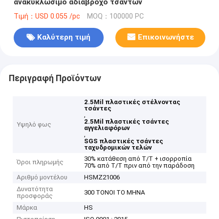
ανακυκλώσιμο αδιάβροχο τσαντών
Τιμή：USD 0.055 /pc
MOQ：100000 PC
Καλύτερη τιμή
Επικοινωνήστε
Περιγραφή Προϊόντων
2.5Mil πλαστικές στέλνοντας
τσάντες
,
2.5Mil πλαστικές τσάντες
Υψηλό φως
αγγελιαφόρων
,
SGS πλαστικές τσάντες
ταχυδρομικών τελών
30% κατάθεση από T/T + ισορροπία
Όροι πληρωμής
70% από T/T πριν από την παράδοση
Αριθμό μοντέλου
HSMZ21006
Δυνατότητα
300 ΤΟΝΟΙ ΤΟ ΜΗΝΑ
προσφοράς
Μάρκα
HS