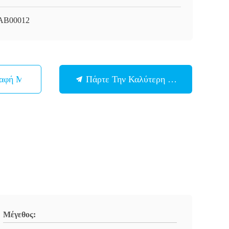
AB00012
παφή Με
Πάρτε Την Καλύτερη Τιμή
Μέγεθος: