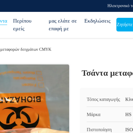
Ηλεκτρονικό τ
ντα
Περίπου
μας ελάτε σε
Εκδηλώσεις
Ζητήστε
εμείς
επαφή με
 μεταφορών δειγμάτων CMYK
Τσάντα μετα
Τόπος καταγωγής
Κίν
Μάρκα
HS
Πιστοποίηση
ISO