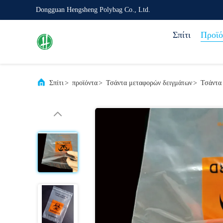
Dongguan Hengsheng Polybag Co., Ltd.
Σπίτι
Προϊό
Σπίτι
>
προϊόντα
>
Τσάντα μεταφορών δειγμάτων
>
Τσάντα