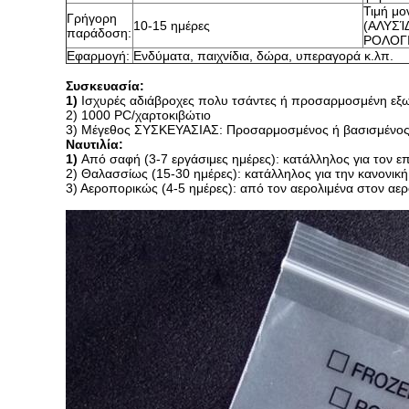
Τιμή μ
Γρήγορη
10-15 ημέρες
(ΑΛΥΣΊ
παράδοση:
ΡΟΛΟΓ
Εφαρμογή:
Ενδύματα, παιχνίδια, δώρα, υπεραγορά κ.λπ.
Συσκευασία:
1)
Ισχυρές αδιάβροχες πολυ τσάντες ή προσαρμοσμένη εξω
2) 1000 PC/χαρτοκιβώτιο
3) Μέγεθος ΣΥΣΚΕΥΑΣΙΑΣ: Προσαρμοσμένος ή βασισμένος σ
Ναυτιλία:
1)
Από σαφή (3-7 εργάσιμες ημέρες): κατάλληλος για τον επ
2) Θαλασσίως (15-30 ημέρες): κατάλληλος για την κανονικ
3) Αεροπορικώς (4-5 ημέρες): από τον αερολιμένα στον αερ