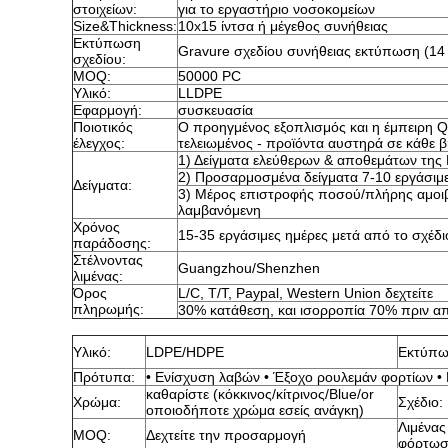
στοιχείων:
για το εργαστήριο νοσοκομείων
Size&Thickness:
10x15 ίντσα ή μέγεθος συνήθειας
Εκτύπωση
Gravure σχεδίου συνήθειας εκτύπωση (1
σχεδίου:
MOQ:
50000 PC
Υλικό:
LLDPE
Εφαρμογή:
συσκευασία
Ποιοτικός
Ο προηγμένος εξοπλισμός και η έμπειρη QC
έλεγχος:
τελειωμένος - προϊόντα αυστηρά σε κάθε 
1) Δείγματα ελεύθερων & αποθεμάτων της 
2) Προσαρμοσμένα δείγματα 7-10 εργάσιμ
Δείγματα:
3) Μέρος επιστροφής ποσού/πλήρης αμοιβ
λαμβανόμενη
Χρόνος
15-35 εργάσιμες ημέρες μετά από το σχέδι
παράδοσης:
Στέλνοντας
Guangzhou/Shenzhen
λιμένας:
Όρος
L/C, T/T, Paypal, Western Union δεχτείτε
πληρωμής:
30% κατάθεση, και ισορροπία 70% πριν α
Υλικό:
LDPE/HDPE
Εκτύπω
Πρότυπα:
• Ενίσχυση λαβών • Έξοχο ρουλεμάν φορτίων •
καθαρίστε (κόκκινος/κίτρινος/Blue/or
Χρώμα:
Σχέδιο:
οποιοδήποτε χρώμα εσείς ανάγκη)
Λιμένας
MOQ:
Δεχτείτε την προσαρμογή
φόρτωσ