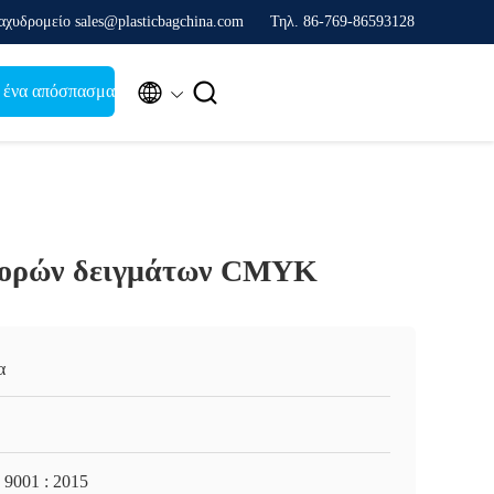
αχυδρομείο sales@plasticbagchina.com
Τηλ. 86-769-86593128


 ένα απόσπασμα
φορών δειγμάτων CMYK
α
 9001 : 2015