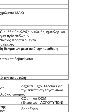
4 χρώματα MAX)
 ομάδα θα ελέγξουν υλικός, ημιτελής και
βήμα πρίν στέλνουν
Νίκαιας προσφερθε'ντα
ες ημέρες
ή δειγμάτων μετά από την κατάθεση
ο που επιβεβαιώνεται.
πό την αποστολή
Δεχτείτε μέχρι 14colors για
ση:
την εκτύπωση λογότυπων
 Βιοδιασπάσιμος
COem και ODM
(Εκτύπωση ΛΟΓΟΤΥΠΩΝ)
 της
ShenZhen
ης: