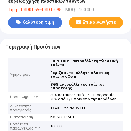
ευρέως χρήση πλαστικών τσαντών
Τιμή：USD0.055~USD 0.095
MOQ：100.000
Καλύτερη τιμή
Επικοινωνήστε
Περιγραφή Προϊόντων
LDPE HDPE αυτοκόλλητη πλαστική
τσάντα
,
Γκρίζα αυτοκόλλητη πλαστική
Υψηλό φως
τσάντα cOem
,
SGS αυτοκόλλητες τσάντες
αποστολής
30% κατάθεση από T/T + ισορροπία
Όροι πληρωμής
70% από T/T πριν από την παράδοση
Δυνατότητα
1X40FT το /MONTH
προσφοράς
Πιστοποίηση
ISO 9001 : 2015
Ποσότητα
100.000
παραγγελίας min