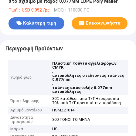
στο σχίσιμο με πάχος 0,077MM LDPE Poly Mailer
Τιμή：USD 0.052 /pc
MOQ：110000 PC
Καλύτερη τιμή
Επικοινωνήστε
Περιγραφή Προϊόντων
Πλαστική τσάντα αγγελιαφόρων
CMYK
,
αυτοκόλλητες στέλνοντας τσάντες
Υψηλό φως
0.077mm
,
τσάντες αποστολής 0.077mm
αυτοκόλλητες
30% κατάθεση από T/T + ισορροπία
Όροι πληρωμής
70% από T/T πριν από την παράδοση
Αριθμό μοντέλου
HSMZ21014
Δυνατότητα
300 ΤΟΝΟΙ ΤΟ ΜΗΝΑ
προσφοράς
Μάρκα
HS