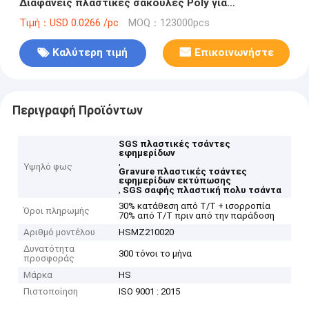
Διαφανείς πλαστικές σακούλες Poly για
συσκευασίες εφημερίδων και πόρτων
Τιμή：USD 0.0266 /pc
MOQ：123000pcs
Καλύτερη τιμή
Επικοινωνήστε
Περιγραφή Προϊόντων
SGS πλαστικές τσάντες
εφημερίδων
,
Υψηλό φως
Gravure πλαστικές τσάντες
εφημερίδων εκτύπωσης
,
SGS σαφής πλαστική πολυ τσάντα
30% κατάθεση από T/T + ισορροπία
Όροι πληρωμής
70% από T/T πριν από την παράδοση
Αριθμό μοντέλου
HSMZ210020
Δυνατότητα
300 τόνοι το μήνα
προσφοράς
Μάρκα
HS
Πιστοποίηση
ISO 9001 : 2015