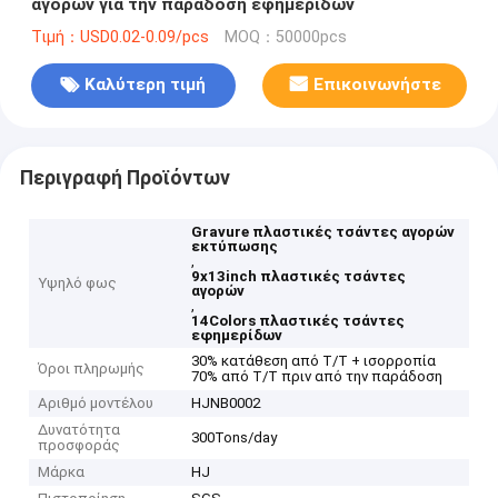
αγορών για την παράδοση εφημερίδων
Τιμή：USD0.02-0.09/pcs
MOQ：50000pcs
Καλύτερη τιμή
Επικοινωνήστε
Περιγραφή Προϊόντων
Gravure πλαστικές τσάντες αγορών
εκτύπωσης
,
9x13inch πλαστικές τσάντες
Υψηλό φως
αγορών
,
14Colors πλαστικές τσάντες
εφημερίδων
30% κατάθεση από T/T + ισορροπία
Όροι πληρωμής
70% από T/T πριν από την παράδοση
Αριθμό μοντέλου
HJNB0002
Δυνατότητα
300Tons/day
προσφοράς
Μάρκα
HJ