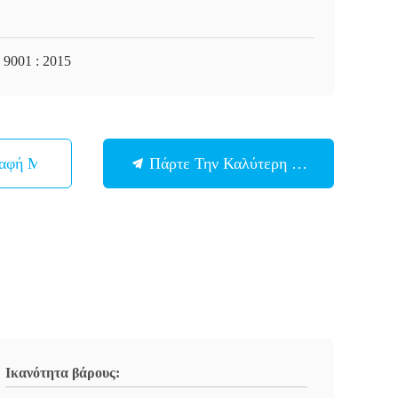
 9001 : 2015
παφή Με
Πάρτε Την Καλύτερη Τιμή
Ικανότητα βάρους: