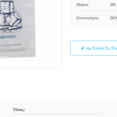
Μάρκα
HS
Πιστοποίηση
ISO
Μας Ελάτε Σε Ε
Τύπος: