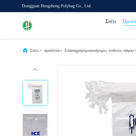
Dongguan Hengsheng Polybag Co., Ltd.
Σπίτι
Προϊό
Σπίτι
>
προϊόντα
>
Επαναχρησιμοποιήσιμες τσάντες πάγου