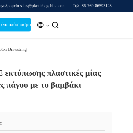
αχυδρομείο sales@plasticbagchina.com
Τηλ. 86-769-86593128


 ένα απόσπασμα
βάκι Drawstring
 εκτύπωσης πλαστικές μίας
ς πάγου με το βαμβάκι
α