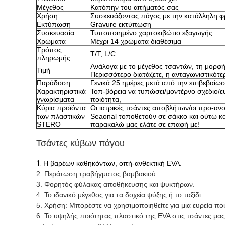
Μέγεθος
Κατόπην του αιτήματός σας
Χρήση
Συσκευάζοντας πάγος με την κατάλληλη φ
Εκτύπωση
Gravure εκτύπωση
Συσκευασία
Τυποποιημένο χαρτοκιβώτιο εξαγωγής
Χρώματα
Μέχρι 14 χρώματα διαθέσιμα
Τρόπος
T/T, L/C
πληρωμής
Ανάλογα με το μέγεθος τσαντών, τη μορφή
Τιμή
Περισσότερο διατάζετε, η ανταγωνιστικότε
Παράδοση
Γενικά 25 ημέρες μετά από την επιβεβαίω
Χαρακτηριστικά
Τοπ-βόρεια να τυπώσει/μοντέρνο σχέδιο/ευ
γνωρίσματα
ποιότητα,
Κύρια προϊόντα
Οι ιατρικές τσάντες αποβλήτων/οι προ-αν
των πλαστικών
Seaonal τοποθετούν σε σάκκο και ούτω κα
STERO
παρακαλώ μας ελάτε σε επαφή με!
Τσάντες κύβων πάγου
1.
Η βαρέων καθηκόντων, οπή-ανθεκτική EVA
.
2. 
Περάτωση τραβήγματος βαμβακιού
.
3. 
Φορητός φύλακας αποθήκευσης και ψυκτήρων
.
4. Το ιδανικό μέγεθος για τα δοχεία ψύξης ή το ταξίδι.
5. Χρήση: Μπορέστε να χρησιμοποιηθείτε για μια ευρεία πο
6. Το υψηλής ποιότητας πλαστικό της EVA στις τσάντες μας