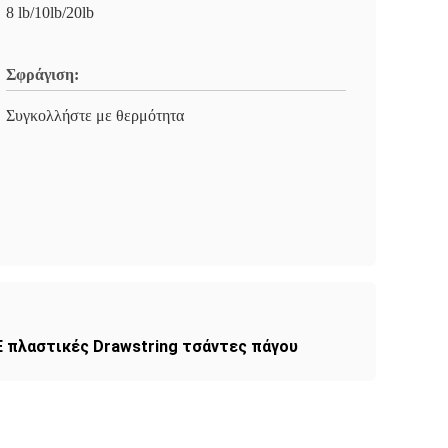
8 lb/10lb/20lb
Σφράγιση:
Συγκολλήστε με θερμότητα
 πλαστικές Drawstring τσάντες πάγου