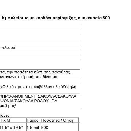
 με κλείσιμο με κορδόνι περίσφιξης, συσκευασία 500
α πλευρά
ατα, την ποσότητα κ.λπ. της σακούλας.
νταγωνιστική τιμή σας δίνουμε
Φιλικά προς το περιβάλλον υλικά/Υψηλή
Υ/ΠΡΟ-ΑΝΟΙΓΜΕΝΗ ΣΑΚΟΥΛΑ/ΣΑΚΟΥΛΑ
ΨΩΝΙΑ/ΣΑΚΟΥΛΑ ΡΟΛΟΥ.. Για
μαζί μας!
κόνες:
Π x Μ
Πάχος
Ποσότητα / Θήκη
11.5" x 19.5"
1.5 mil
500