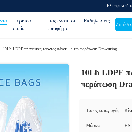
Ηλεκτρονικό τ
ντα
Περίπου
μας ελάτε σε
Εκδηλώσεις
Ζητήστε
εμείς
επαφή με
>
10Lb LDPE πλαστικές τσάντες πάγου με την περάτωση Drawstring
10Lb LDPE πλ
περάτωση Dra
Τόπος καταγωγής
Κίν
Μάρκα
HS