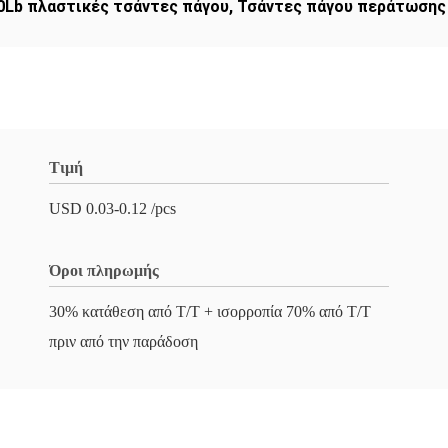
0Lb πλαστικές τσάντες πάγου
,
Τσάντες πάγου περάτωσης 
Τιμή
USD 0.03-0.12 /pcs
Όροι πληρωμής
30% κατάθεση από T/T + ισορροπία 70% από T/T
πριν από την παράδοση