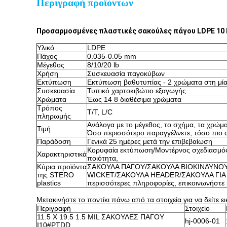
Περιγραφή προϊόντων
Προσαρμοσμένες πλαστικές σακούλες πάγου LDPE 10 Lb
Υλικό
LDPE
Πάχος
0.035-0.05 mm
Μέγεθος
8/10/20 lb
Χρήση
Συσκευασία παγοκύβων
Εκτύπωση
Εκτύπωση βαθυτυπίας - 2 χρώματα στη μί
Συσκευασία
Τυπικό χαρτοκιβώτιο εξαγωγής
Χρώματα
Έως 14 8 διαθέσιμα χρώματα
Τρόπος
T/T, L/C
πληρωμής
Ανάλογα με το μέγεθος, το σχήμα, τα χρώμ
Τιμή
Όσο περισσότερο παραγγέλνετε, τόσο πιο α
Παράδοση
Γενικά 25 ημέρες μετά την επιβεβαίωση
Κορυφαία εκτύπωση/Μοντέρνος σχεδιασμός/
Χαρακτηριστικά
ποιότητα,
Κύρια προϊόντα
ΣΑΚΟΥΛΑ ΠΑΓΟΥ/ΣΑΚΟΥΛΑ ΒΙΟΚΙΝΔΥΝΟ
της STERO
WICKET/ΣΑΚΟΥΛΑ HEADER/ΣΑΚΟΥΛΑ ΓΙΑ 
plastics
περισσότερες πληροφορίες, επικοινωνήστε 
Μετακινήστε το ποντίκι πάνω από τα στοιχεία για να δείτε ει
Περιγραφή
Στοιχείο
11.5 X 19.5 1.5 MIL ΣΑΚΟΥΛΕΣ ΠΑΓΟΥ
hj-0006-01
I10#PTDD