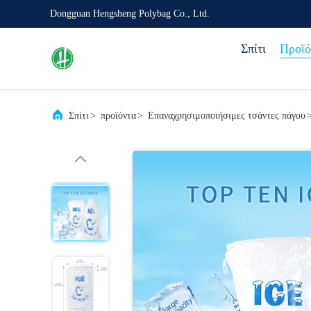
Dongguan Hengsheng Polybag Co., Ltd.
Σπίτι
Προϊό
Σπίτι
>
προϊόντα
>
Επαναχρησιμοποιήσιμες τσάντες πάγου