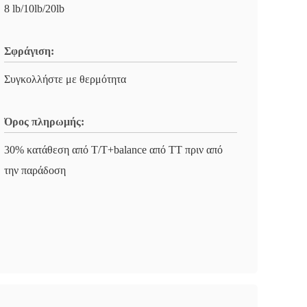
8 lb/10lb/20lb
Σφράγιση:
Συγκολλήστε με θερμότητα
Όρος πληρωμής:
30% κατάθεση από T/T+balance από TT πριν από
την παράδοση