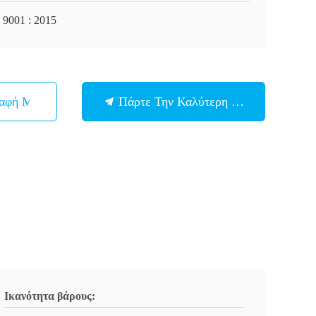
 9001 : 2015
παφή Με
Πάρτε Την Καλύτερη Τιμή
Ικανότητα βάρους: