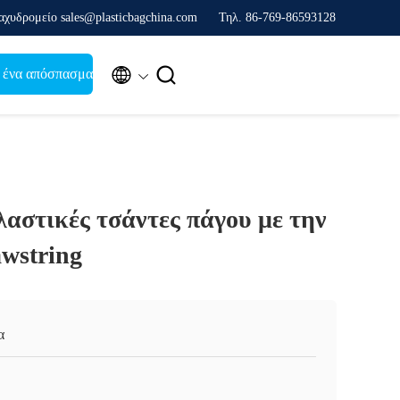
αχυδρομείο sales@plasticbagchina.com
Τηλ. 86-769-86593128


 ένα απόσπασμα
αστικές τσάντες πάγου με την
wstring
α