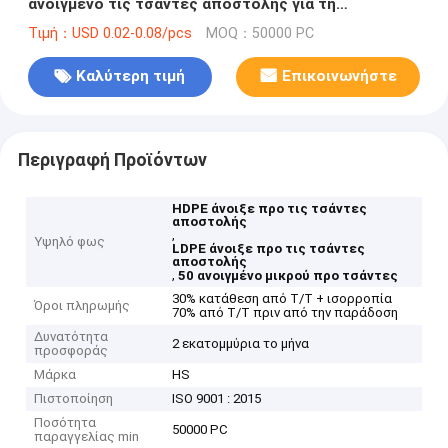
ανοιγμένο τις τσάντες αποστολής για τη
συσκευασία υποδημάτων
Τιμή：USD 0.02-0.08/pcs
MOQ：50000 PC
Καλύτερη τιμή
Επικοινωνήστε
Περιγραφή Προϊόντων
HDPE άνοιξε προ τις τσάντες
αποστολής
,
Υψηλό φως
LDPE άνοιξε προ τις τσάντες
αποστολής
,
50 ανοιγμένο μικρού προ τσάντες
30% κατάθεση από T/T + ισορροπία
Όροι πληρωμής
70% από T/T πριν από την παράδοση
Δυνατότητα
2 εκατομμύρια το μήνα
προσφοράς
Μάρκα
HS
Πιστοποίηση
ISO 9001 : 2015
Ποσότητα
50000 PC
παραγγελίας min