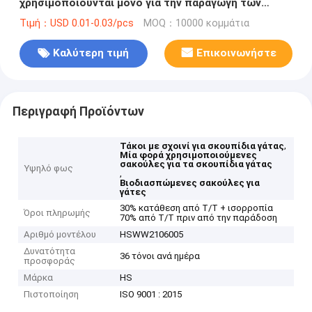
χρησιμοποιούνται μόνο για την παραγωγή των
προϊόντων αυτών.
Τιμή：USD 0.01-0.03/pcs
MOQ：10000 κομμάτια
Καλύτερη τιμή
Επικοινωνήστε
Περιγραφή Προϊόντων
,
Τάκοι με σχοινί για σκουπίδια γάτας
Μία φορά χρησιμοποιούμενες
σακούλες για τα σκουπίδια γάτας
Υψηλό φως
,
Βιοδιασπώμενες σακούλες για
γάτες
30% κατάθεση από T/T + ισορροπία
Όροι πληρωμής
70% από T/T πριν από την παράδοση
Αριθμό μοντέλου
HSWW2106005
Δυνατότητα
36 τόνοι ανά ημέρα
προσφοράς
Μάρκα
HS
Πιστοποίηση
ISO 9001 : 2015