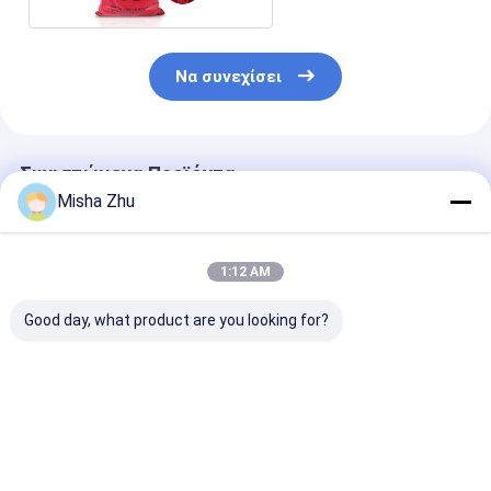
Να συνεχίσει
Συνιστώμενα Προϊόντα
Misha Zhu
1:12 AM
Good day, what product are you looking for?
121 βαθμοί
Κόκκινες HDPE PP
Ιατρικές σακ
Αυτοκλαβικές
βιο ιατρικές
απορριμμάτω
πλαστικές
τσάντες
Βιολογικά
σακούλες
αποβλήτων, μίας
επικίνδυνα
βιολογικού κινδύνου
χρήσης τσάντες
σακούλες
Καλύτερη τιμή
Καλύτερη τιμή
Καλύτερη 
με θερμική
Biohazard για το
απορριμμάτων
σφραγίδα και
νοσοκομείο
τα οικιακά