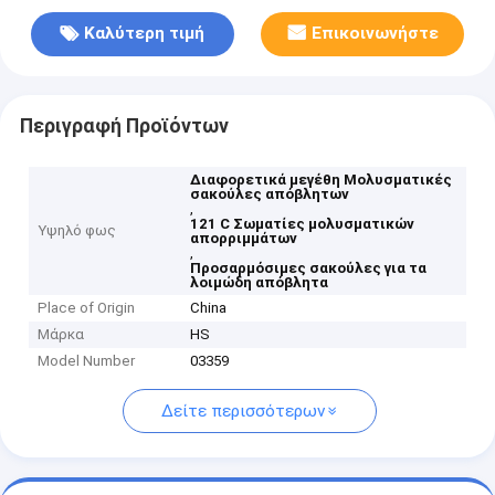
Καλύτερη τιμή
Επικοινωνήστε
Περιγραφή Προϊόντων
Διαφορετικά μεγέθη Μολυσματικές
σακούλες απόβλητων
,
121 C Σωματίες μολυσματικών
Υψηλό φως
απορριμμάτων
,
Προσαρμόσιμες σακούλες για τα
λοιμώδη απόβλητα
Place of Origin
China
Μάρκα
HS
Model Number
03359
Δείτε περισσότερων