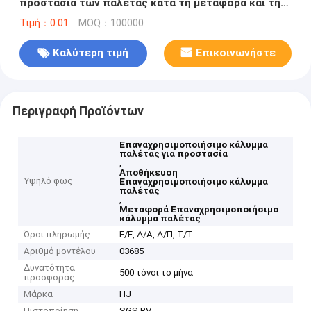
προστασία των παλέτας κατά τη μεταφορά και την
αποθήκευση
Τιμή：0.01
MOQ：100000
Καλύτερη τιμή
Επικοινωνήστε
Περιγραφή Προϊόντων
Επαναχρησιμοποιήσιμο κάλυμμα
παλέτας για προστασία
,
Αποθήκευση
Υψηλό φως
Επαναχρησιμοποιήσιμο κάλυμμα
παλέτας
,
Μεταφορά Επαναχρησιμοποιήσιμο
κάλυμμα παλέτας
Όροι πληρωμής
Ε/Ε, Δ/Α, Δ/Π, Τ/Τ
Αριθμό μοντέλου
03685
Δυνατότητα
500 τόνοι το μήνα
προσφοράς
Μάρκα
HJ
Πιστοποίηση
SGS BV