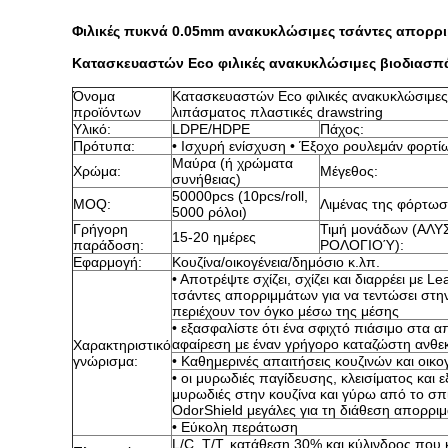
Φιλικές πυκνά 0.05mm ανακυκλώσιμες τσάντες απορρι
Κατασκευαστών Eco φιλικές ανακυκλώσιμες βιοδιασπά
Όνομα
Κατασκευαστών Eco φιλικές ανακυκλώσιμες
προϊόντων
λιπάσματος πλαστικές drawstring
Υλικό:
LDPE/HDPE
Πάχος:
Πρότυπα:
• Ισχυρή ενίσχυση • Έξοχο ρουλεμάν φορτί
Μαύρα (ή χρώματα
Χρώμα:
Μέγεθος:
συνήθειας)
50000pcs (10pcs/roll,
MOQ:
Λιμένας της φόρτωσ
5000 ρόλοι)
Γρήγορη
Τιμή μονάδων (ΑΛΥ
15-20 ημέρες
παράδοση:
ΡΟΛΟΓΙΟΎ):
Εφαρμογή:
Κουζίνα/οικογένεια/δημόσιο κ.λπ.
• Αποτρέψτε σχίζει, σχίζει και διαρρέει με 
τσάντες απορριμμάτων για να τεντώσει στη
περιέχουν τον όγκο μέσω της μέσης
• εξασφαλίστε ότι ένα σφιχτό πιάσιμο στα 
αφαίρεση με έναν γρήγορο καταζώστη ανθεκ
Χαρακτηριστικό
γνώρισμα:
• Καθημερινές απαιτήσεις κουζινών και οικο
• οι μυρωδιές παγίδευσης, κλεισίματος και
μυρωδιές στην κουζίνα και γύρω από το σπί
OdorShield μεγάλες για τη διάθεση απορρ
• Εύκολη περάτωση
L/C, T/T, κατάθεση 30% και κύλινδρος που