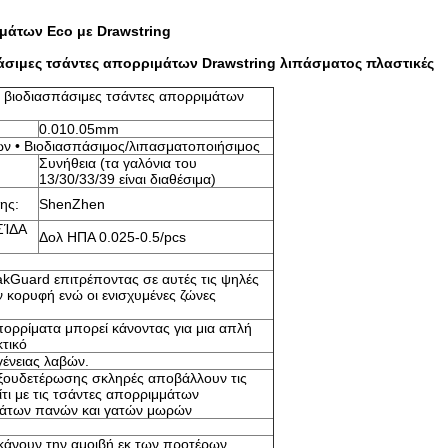
μάτων Eco με Drawstring
σιμες τσάντες απορριμάτων Drawstring λιπάσματος πλαστικές
 βιοδιασπάσιμες τσάντες απορριμάτων
0.010.05mm
ων • Βιοδιασπάσιμος/λιπασματοποιήσιμος
Συνήθεια (τα γαλόνια του
13/30/33/39 είναι διαθέσιμα)
ης:
ShenZhen
ΣΊΔΑ
Δολ ΗΠΑ 0.025-0.5/pcs
LeakGuard επιτρέποντας σε αυτές τις ψηλές
ν κορυφή ενώ οι ενισχυμένες ζώνες
απορρίματα μπορεί κάνοντας για μια απλή
τικό
γένειας λαβών.
 εξουδετέρωσης σκληρές αποβάλλουν τις
τι με τις τσάντες απορριμμάτων
ιμάτων πανών και γατών μωρών
 κάνουν την αμοιβή εκ των προτέρων,