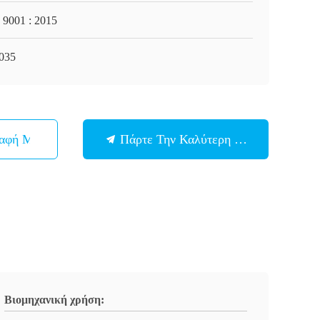
 9001 : 2015
035
παφή Με
Πάρτε Την Καλύτερη Τιμή
Βιομηχανική χρήση: