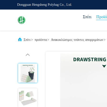
Dongguan Hengsheng Polybag Co., Ltd.
Σπίτι
Προϊό
Σπίτι
>
προϊόντα
>
Ανακυκλώσιμες τσάντες απορριμάτων
>