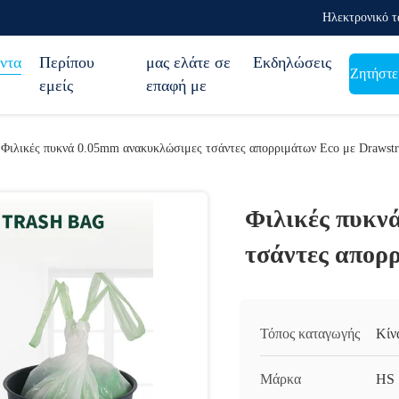
Ηλεκτρονικό τ
ντα
Περίπου
μας ελάτε σε
Εκδηλώσεις
Ζητήστε
εμείς
επαφή με
Φιλικές πυκνά 0.05mm ανακυκλώσιμες τσάντες απορριμάτων Eco με Drawstr
Φιλικές πυκν
τσάντες απορ
Τόπος καταγωγής
Κίν
Μάρκα
HS