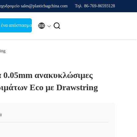
αχυδρομείο sales@plasticbagchina.com
Τηλ. 86-769-86593128


 ένα απόσπασμα
ing
ά 0.05mm ανακυκλώσιμες
ριμάτων Eco με Drawstring
α