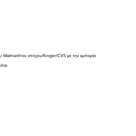
υ Walmart/του στόχου/Kroger/CVS με την εμπειρία
ται.