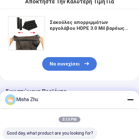
Αποκτήστε Την Καλύτερη Τιμή Για
Σακούλες απορριμμάτων
εργολάβου HDPE 3.0 Mil βαρέως
τύπου 55-60 γαλονιών,
προσαρμόσιμες για βιομηχανική
χρήση
Να συνεχίσει
Συνιστώμενα Προϊόντα
Misha Zhu
5:13 PM
Good day, what product are you looking for?