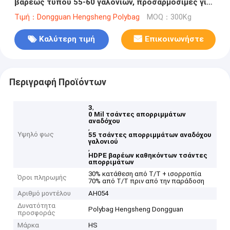
βαρέως τύπου 55-60 γαλονιών, προσαρμόσιμες για
βιομηχανική χρήση
Τιμή：Dongguan Hengsheng Polybag
MOQ：300Kg
Καλύτερη τιμή
Επικοινωνήστε
Περιγραφή Προϊόντων
,
3
0 Mil τσάντες απορριμμάτων
αναδόχου
,
Υψηλό φως
55 τσάντες απορριμμάτων αναδόχου
γαλονιού
,
HDPE βαρέων καθηκόντων τσάντες
απορριμάτων
30% κατάθεση από T/T + ισορροπία
Όροι πληρωμής
70% από T/T πριν από την παράδοση
Αριθμό μοντέλου
AH054
Δυνατότητα
Polybag Hengsheng Dongguan
προσφοράς
Μάρκα
HS