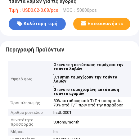
τσάντα λαβών για τις αγορές
Τιμή：USD0.02-0.08/pcs
MOQ：50000pcs
Καλύτερη τιμή
Επικοινωνήστε
Περιγραφή Προϊόντων
Gravure η εκτύπωση τεμάχισε την
τσάντα λαβών
,
0.18mm τεμαχίζουν την τσάντα
Υψηλό φως
λαβών
,
Gravure τεμαχισμένη εκτύπωση
τσάντα αγορών
30% κατάθεση από T/T + ισορροπία
Όροι πληρωμής
70% από T/T πριν από την παράδοση
Αριθμό μοντέλου
hsdb0001
Δυνατότητα
30tons/month
προσφοράς
Μάρκα
hs