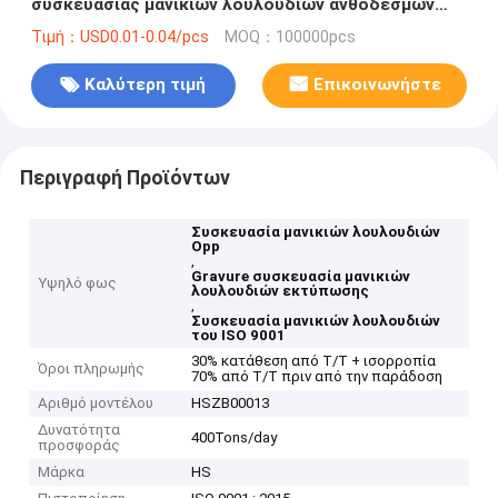
συσκευασίας μανικιών λουλουδιών ανθοδεσμών
εκτύπωση
Τιμή：USD0.01-0.04/pcs
MOQ：100000pcs
Καλύτερη τιμή
Επικοινωνήστε
Περιγραφή Προϊόντων
Συσκευασία μανικιών λουλουδιών
Opp
,
Gravure συσκευασία μανικιών
Υψηλό φως
λουλουδιών εκτύπωσης
,
Συσκευασία μανικιών λουλουδιών
του ISO 9001
30% κατάθεση από T/T + ισορροπία
Όροι πληρωμής
70% από T/T πριν από την παράδοση
Αριθμό μοντέλου
HSZB00013
Δυνατότητα
400Tons/day
προσφοράς
Μάρκα
HS