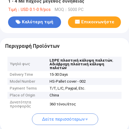
1 - 4 Mil πάχους μέγεθος συνήθειας
Τιμή：USD 0.1-0.9/pcs
MOQ：5000 PC
Καλύτερη τιμή
Επικοινωνήστε
Περιγραφή Προϊόντων
,
LDPE πλαστική κάλυψη παλετών
Υψηλό φως
Αδιάβροχη πλαστική κάλυψη
παλετών
Delivery Time
15-30 Days
Model Number
HS-Pallet cover - 002
Payment Terms
T/T, L/C, Paypal, Etc.
Place of Origin
China
Δυνατότητα
360 τόνοι/έτος
προσφοράς
Δείτε περισσότερων