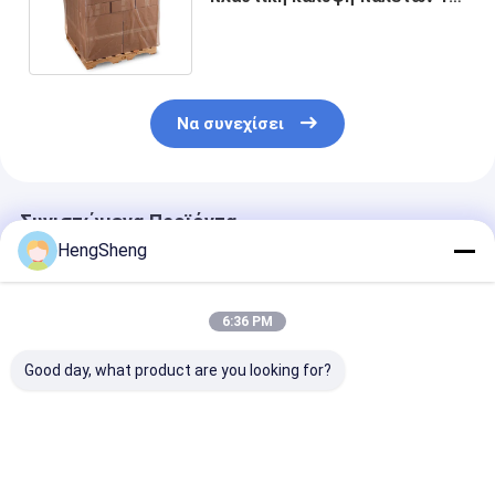
4 Mil πάχους μέγεθος
συνήθειας
Να συνεχίσει
Συνιστώμενα Προϊόντα
HengSheng
6:36 PM
Good day, what product are you looking for?
Υψηλής ποιότητας
Πλαστικό για παιδιά
Προσαρμοσμέ
σακούλα
Δείπνο
μπλε 26cm H
απορρίψεως
σκουπιδιών γ
πλαστική σακούλα
γεμίζει σακού