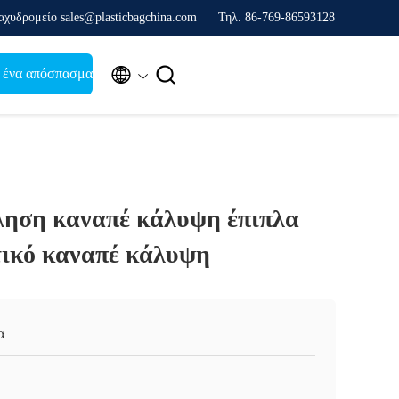
αχυδρομείο sales@plasticbagchina.com
Τηλ. 86-769-86593128


 ένα απόσπασμα
ηση καναπέ κάλυψη έπιπλα
ικό καναπέ κάλυψη
α