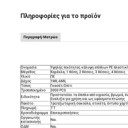
Πληροφορίες για το προϊόν
Περιγραφή-Ματρώο
Υψηλής ποιότητας κάλυψη επίπλ
καναπέ
Ονομασία
Υψηλής ποιότητας κάλυψη επίπλων PE πλαστικ
Μέγεθος
Καρέκλα, 1 θέση, 2 θέσεις, 3 θέσεις, 4 θέσεις
Υλικό
ΠΕ
Δάχος
1MIL-6MIL
Τύπος
Γκασέτ/Σπίτι
Τροποποιημένο
3000 PCS
Προστατεύει τα έπιπλα από υγρασία, βρωμιά, 
Ειδικότητα
Ευελιξία για χρήση και ως υφάσματα πτώσης
Πακέτο
1pc/εξωτερική σακούλα, ετικέτα, έντυπο χαρτ
Πληρωμή
ΤΤ
Χρονοδιάγραμμα
Επικαιροποιήσεις
Οργανωτής
Ναι.
κατασκευής
ΟΔΜ
Ναι.