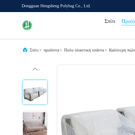
Dongguan Hengsheng Polybag Co., Ltd.
Σπίτι
Προϊό
Σπίτι
>
προϊόντα
>
Πολυ πλαστική τσάντα
>
Καλύτερη πώλη