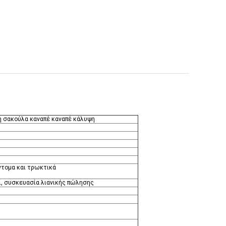
ων PE πλαστική σακούλα καναπέ
 κάλυψη
ή σακούλα καναπέ καναπέ κάλυψη
έντομα και τρωκτικά
ί, συσκευασία λιανικής πώλησης