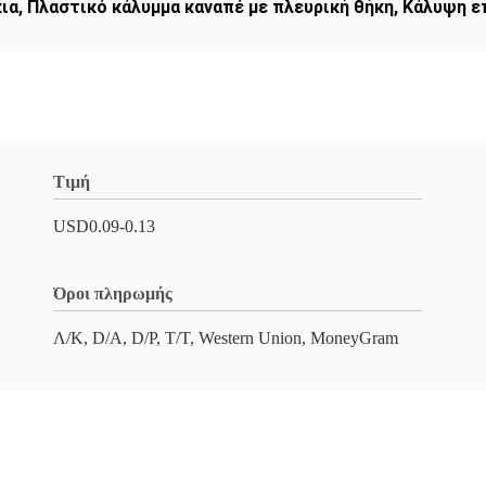
κια
,
Πλαστικό κάλυμμα καναπέ με πλευρική θήκη
,
Κάλυψη ε
Τιμή
USD0.09-0.13
Όροι πληρωμής
Λ/Κ, D/A, D/P, T/T, Western Union, MoneyGram