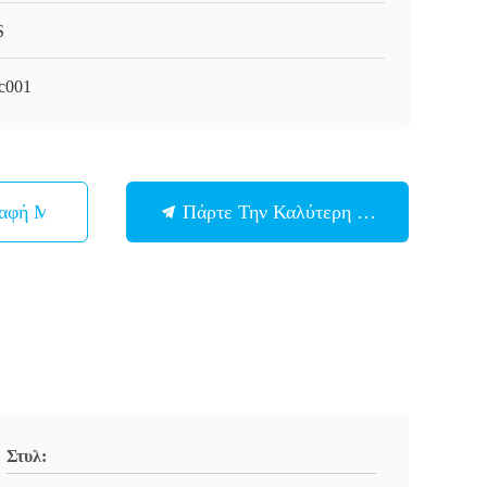
S
c001
παφή Με
Πάρτε Την Καλύτερη Τιμή
Στυλ: