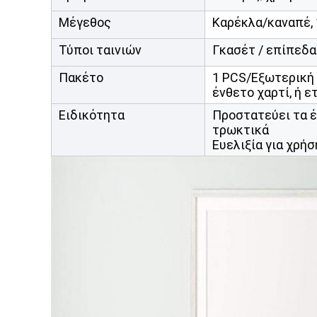
Μέγεθος
Καρέκλα/καναπέ, 1
Τύποι ταινιών
Γκασέτ / επίπεδα
Πακέτο
1 PCS/Εξωτερική 
ένθετο χαρτί, ή ε
Ειδικότητα
Προστατεύει τα έ
τρωκτικά
Ευελιξία για χρή