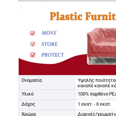
Ονομασία
Υψηλής ποιότητα
καναπέ καναπέ κ
Υλικό
100% παρθένο PE
Δάχος
1 εκατ. - 6 εκατ.
Χρώμα
Διαυγές/χρωματι