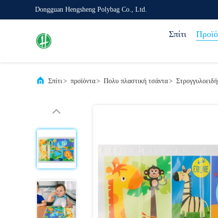
Dongguan Hengsheng Polybag Co., Ltd.
Σπίτι
Προϊό
Σπίτι
>
προϊόντα
>
Πολυ πλαστική τσάντα
>
Στρογγυλοειδή