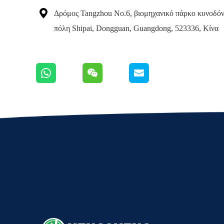

Δρόμος Tangzhou No.6, βιομηχανικό πάρκο κυνοδόντ
πόλη Shipai, Dongguan, Guangdong, 523336, Κίνα