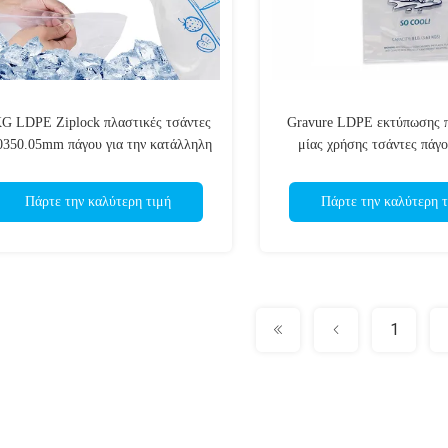
G LDPE Ziplock πλαστικές τσάντες
Gravure LDPE εκτύπωσης π
0350.05mm πάγου για την κατάλληλη
μίας χρήσης τσάντες πάγο
παράδοση
βαμβάκι Drawstrin
Πάρτε την καλύτερη τιμή
Πάρτε την καλύτερη τ
1