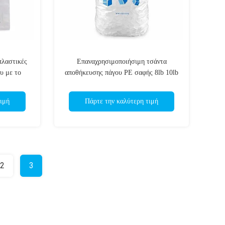
λαστικές
Επαναχρησιμοποιήσιμη τσάντα
υ με το
αποθήκευσης πάγου PE σαφής 8lb 10lb
g
20lb με Drawstring
ιμή
Πάρτε την καλύτερη τιμή
2
3