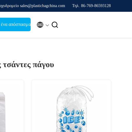
αχυδρομείο sales@plasticbagchina.com
Τηλ. 86-769-86593128


 ένα απόσπασμα
 τσάντες πάγου