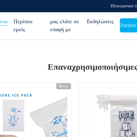
Ηλεκτρονικό τ
ντα
Περίπου
μας ελάτε σε
Εκδηλώσεις
Ζητήστε
εμείς
επαφή με
Επαναχρησιμοποιήσιμες
Βίντεο