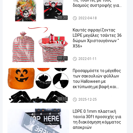
τις τσάντες με τους
δεσμούς συστροφής για
αποκριές
Πλαστικές τσάντες δώρων
00:30
2022-04-18
συνήθειας
Καυτές σφραγίζοντας
LDPE μεγάλες τσάντες 36
δώρων Χριστουγέννων "
X56»
Πλαστικές τσάντες δώρων
00:21
2022-01-11
συνήθειας
Προσαρμόστε το μέγεθος
των σακουλιών φύλλων
του Halloween με
εκτύπωση με βαφή και
υλικό LDPE για την
διακόσμηση του πάρτι
Πλαστικές τσάντες δώρων
00:11
2025-12-25
του Halloween
συνήθειας
LDPE 0.1mm πλαστική
ταινία 30ft προσοχής για
τη διακόσμηση κόμματος
αποκριών