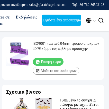
ρονικό ταχυδρομείο sales@plasticbagchina.com
Τηλ. 86-769-86593128
άτε σε
Εκδηλώσεις


Ζητήστε ένα απόσπασμα
με
ISO9001 ταινία 0.04mm τρόμου αποκριών
LDPE κόμματος έμβλημα προσοχής
Επαφή τώρα
Μάθετε περισσότερων
Σχετικά βίντεο
Τυπωμένο το συνήθεια
σελοφάν μεταχειρίζεται