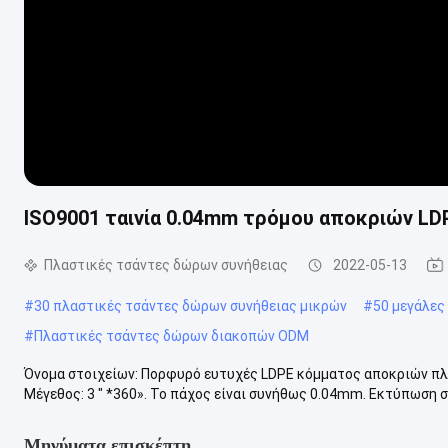
ISO9001 ταινία 0.04mm τρόμου αποκριών L
Πλαστικές τσάντες δώρων συνήθειας
2022-05-13
#
30 πλαστικές τσάντες δώρων συνήθειας μικρών
#
50 μεγάλες
#
Πλαστικές τσάντες δώρων διακοπών ODM
Όνομα στοιχείων: Πορφυρό ευτυχές LDPE κόμματος αποκριών πλ
Μέγεθος: 3 " *360». Το πάχος είναι συνήθως 0.04mm. Εκτύπωση σχε
Μηνύματα επισκέπτη