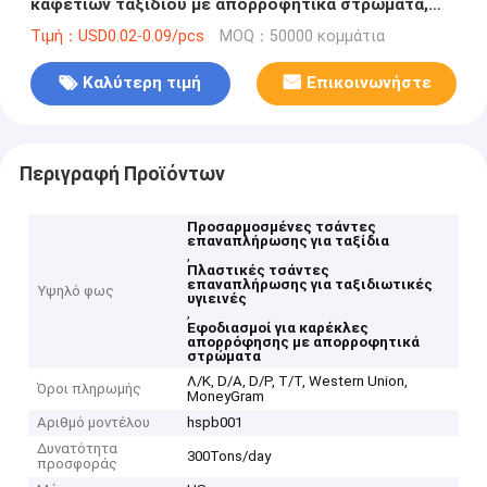
καφετιών ταξιδιού με απορροφητικά στρώματα,
περιστροφές καρέκλας καφετιών μιας χρήσης
Τιμή：USD0.02-0.09/pcs
MOQ：50000 κομμάτια
Καλύτερη τιμή
Επικοινωνήστε
Περιγραφή Προϊόντων
Προσαρμοσμένες τσάντες
επαναπλήρωσης για ταξίδια
,
Πλαστικές τσάντες
επαναπλήρωσης για ταξιδιωτικές
Υψηλό φως
υγιεινές
,
Εφοδιασμοί για καρέκλες
απορρόφησης με απορροφητικά
στρώματα
Λ/Κ, D/A, D/P, T/T, Western Union,
Όροι πληρωμής
MoneyGram
Αριθμό μοντέλου
hspb001
Δυνατότητα
300Tons/day
προσφοράς