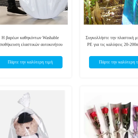
Η βαρέων καθηκόντων Washable
Συγκολλήστε την πλαστική μ
αποθήκευση ελαστικών αυτοκινήτου
PE για τις καλύψεις 20-200
αυτοκινήτων απόδειξης δακρυ'ων
θερμότητα δεσμών μπα
τοποθετεί τη μαύρη άσπρη κάλυψη
Πάρτε την καλύτερη τιμή
Πάρτε την καλύτερη τ
ροδών σε σάκκο