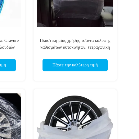
κε Gravure
Πλαστική μίας χρήσης τσάντα κάλυψης
υλουδιών
καθισμάτων αυτοκινήτων, τετραγωνική
ση
κατώτατη 20-200microns τσάντα
ιμή
Πάρτε την καλύτερη τιμή