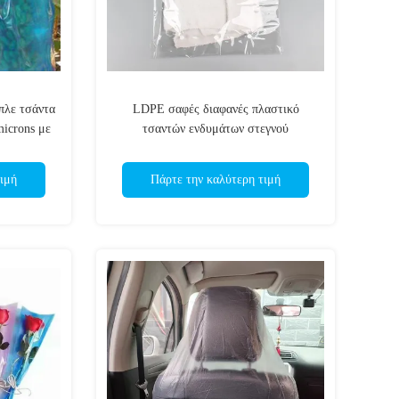
πλε τσάντα
LDPE σαφές διαφανές πλαστικό
microns με
τσαντών ενδυμάτων στεγνού
νανών
καθαρισμού πλυντηρίων που
προσαρμόζεται
ιμή
Πάρτε την καλύτερη τιμή