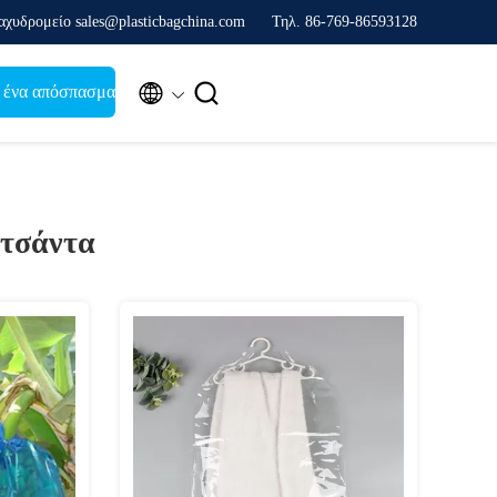
αχυδρομείο sales@plasticbagchina.com
Τηλ. 86-769-86593128


 ένα απόσπασμα
 τσάντα