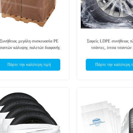
Συνήθειας μεγάλη συσκευασία PE
Σαφείς LDPE συνήθειας π
σαντών κάλυψης παλετών διαφανής
τσάντες, ίντσα τσαντών
σαφής πλαστική
αποθήκευσης ροδών 30 
Πάρτε την καλύτερη τιμή
Πάρτε την καλύτερη τ