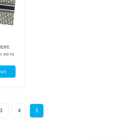
 HDPE
ς για τη
ν
ιμή
3
4
5