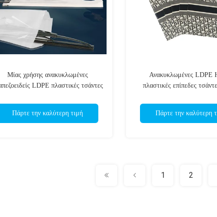
Μίας χρήσης ανακυκλωμένες
Ανακυκλωμένες LDPE
απεζοειδείς LDPE πλαστικές τσάντες
πλαστικές επίπεδες τσάντε
για τη συσκευασία της ψήκτρας
συσκευασία δώρω
Πάρτε την καλύτερη τιμή
Πάρτε την καλύτερη τ
1
2