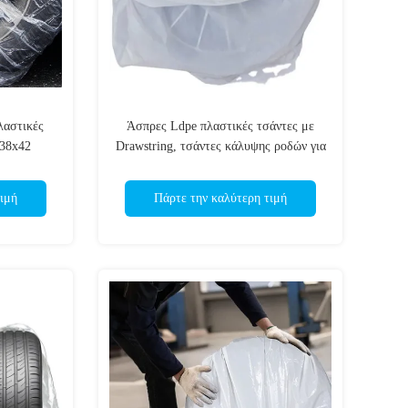
λαστικές
Άσπρες Ldpe πλαστικές τσάντες με
 38x42
Drawstring, τσάντες κάλυψης ροδών για
μικρό
την ίντσα SUV 44x40
ιμή
Πάρτε την καλύτερη τιμή