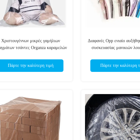
Χριστουγέννων μικρές γαμήλιων
Διαφανές Opp ενιαίο αυξήθη
αγμάτων τσάντες Organza καραμελών
συσκευασίας μανικιών λο
μεγάλες για το δώρο παιχνιδιών
ανθοδεσμών εκτύπω
κουκλών
Πάρτε την καλύτερη τιμή
Πάρτε την καλύτερη τ