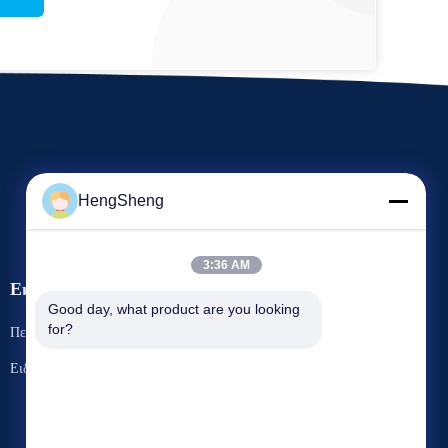
HengSheng
3:36 AM
Εκδηλώσεις
Ζητήστε ένα
Good day, what product are you looking 
for?
Περιπτώσεις
απόσπασμα
Τηλ. 86-769-86593128
Ειδήσεις
Φαξ 86-769-86593138


