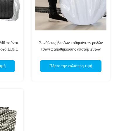
Mil τσάντα
Συνήθειας βαρέων καθηκόντων ροδών
βροχο LDPE
τσάντα αποθήκευσης αποταμιευτών
ό
πλαστική για άσπρο σαφή αυτοκινήτων
ιμή
Πάρτε την καλύτερη τιμή